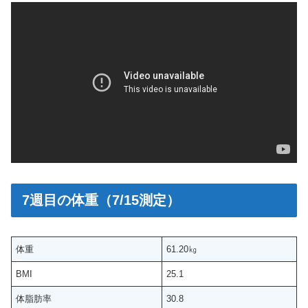
7週目の体重（7/15測定）
体重
61.20㎏
BMI
25.1
体脂肪率
30.8