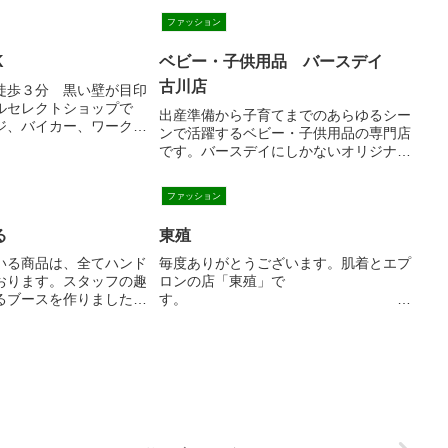
ファッション
K
ベビー・子供用品 バースデイ
古川店
徒歩３分 黒い壁が目印
ルセレクトショップで
出産準備から子育てまでのあらゆるシー
ジ、バイカー、ワーク、
ンで活躍するベビー・子供用品の専門店
ンドを扱うセレクトショ
です。バースデイにしかないオリジナル
０年代の古き良きアメリ
商品を衣料品から雑貨、大物育児用品ま
を背景としたクラシカル
で幅広く取り扱っています。
心あふれるファッション
ファッション
するブランドのオンリー
舗を構えております。２
る
東殖
幅広い世代のお客様に愛
いる商品は、全てハンド
毎度ありがとうございます。肌着とエプ
洋服好き、バイク好き、
おります。スタッフの趣
ロンの店「東殖」で
方も何を着たら良いのか
るブースを作りました！
す。
う方も、県内のみならず
ている為、ゆっくりとお
頂いております。
も出来ますご来店、お待
また、ちょっとお
。
でかけのおしゃれな洋服も揃えてござい
ます。