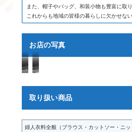
また、帽子やバッグ、和装小物も豊富に取
これからも地域の皆様の暮らしに欠かせな
お店の写真
青
気
数
帽
バ
普
と
に
多
子
ッ
段
白
入
く
の
グ
着
の
る
の
種
も
か
取り扱い商品
店
洋
お
類
様
ら
名
服
洋
も
々
お
を
が
服
豊
な
出
目
き
を
富
種
か
印
っ
婦人衣料全般（ブラウス・カットソー・ニッ
ご
で