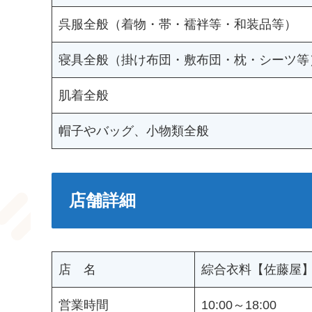
類
け
に
と
用
す
を
着
！
見
呉服全般（着物・帯・襦袢等・和装品等）
意
。
取
ま
つ
し
り
で
か
寝具全般（掛け布団・敷布団・枕・シーツ等
て
揃
！
る
お
え
！
肌着全般
り
て
ま
お
帽子やバッグ、小物類全般
す
り
。
ま
す
。
店舗詳細
店 名
綜合衣料【佐藤屋
営業時間
10:00～18:00