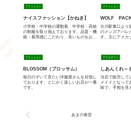
ファッション
ファッション
ナイスファッション【かねき】
WOLF PAC
小学校・中学校の運動着、中学校・高校
古川駅東口より
の制服を取り揃えております。品質・機
のメンズアパレ
能・着用感にこだわり、良いものをお安
す。主にアメカ
くご提供していますので、大崎市の運動
ストリートブラ
着や学生服のことなら「かねき」にお任
ップと、１９０
せください！
カンカルチャー
な雰囲気で遊び
ファッション
アクセサリー
アイテムを展開
ショップの２店
BLOSSOM（ブロッサム）
しあんくれ～
０代～６０代の
毎日のぞいて見たい洋服屋さんを目指し
当店で販売して
されています♡
ております。とにかく楽しいお店が一番
メイドとなって
こだわりの強い
です。
味で、手相を見
分からないとい
カフェも併設し
遠方よりお越し
茶を楽しむこと
ちしております
あまの食堂