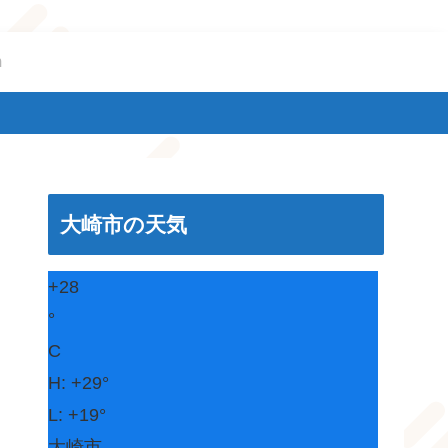
m
大崎市の天気
+
28
°
C
H:
+
29°
L:
+
19°
大崎市