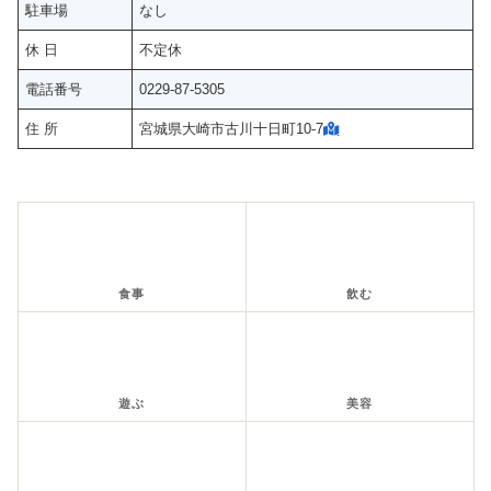
駐車場
なし
休 日
不定休
電話番号
0229-87-5305
住 所
宮城県大崎市古川十日町10-7
食事
飲む
遊ぶ
美容