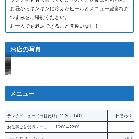
お昼からキンキンに冷えたビールとメニュー豊富なお
つまみをご堪能ください。
お一人でも満足できること間違いなし！
お店の写真
入
中
豊
口
昭
央
富
の
和
の
な
看
レ
調
メニュー
メ
板
ト
理
ニ
を
ロ
場
ュ
目
な
を
ー
ランチメニュー（日替わり）11:30～14:00
日替わり
印
空
囲
で
に
間
ん
お仕事ご苦労様メニュー 16:00～22:00
飽
！
で
だ
き
レモンサワーセット
550円