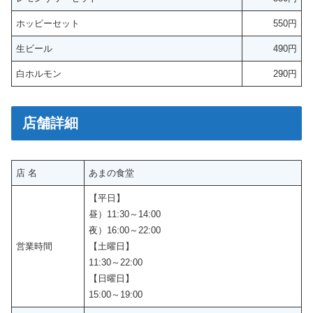
満
カ
が
足
ウ
ホッピーセット
550円
来
い
ン
な
生ビール
490円
く
タ
い
お
ー
白ホルモン
290円
。
時
席
間
。
を
店舗詳細
！
店 名
あまの食堂
【平日】
昼）11:30～14:00
夜）16:00～22:00
営業時間
【土曜日】
11:30～22:00
【日曜日】
15:00～19:00