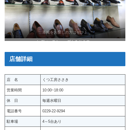
革靴をお探しの方はぜひ！
レディースシューズもあります。
店舗詳細
店 名
くつ工房ささき
営業時間
10:00~18:00
休 日
毎週水曜日
電話番号
0229-22-9294
駐車場
4～5台あり