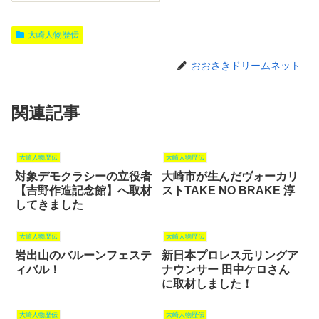
大崎人物歴伝
おおさきドリームネット
関連記事
大崎人物歴伝
大崎人物歴伝
対象デモクラシーの立役者
大崎市が生んだヴォーカリ
【吉野作造記念館】へ取材
ストTAKE NO BRAKE 淳
してきました
大崎人物歴伝
大崎人物歴伝
岩出山のバルーンフェステ
新日本プロレス元リングア
ィバル！
ナウンサー 田中ケロさん
に取材しました！
大崎人物歴伝
大崎人物歴伝