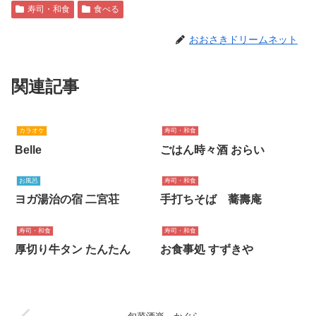
寿司・和食
食べる
おおさきドリームネット
関連記事
カラオケ
寿司・和食
Belle
ごはん時々酒 おらい
お風呂
寿司・和食
ヨガ湯治の宿 二宮荘
手打ちそば 蕎壽庵
寿司・和食
寿司・和食
厚切り牛タン たんたん
お食事処 すずきや