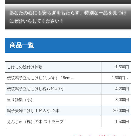
あなたの心にも安らぎをもたらす、特別な一品を見つけ
にぜひいらしてください！
商品一覧
こけしの絵付け体験
1,500円
伝統鳴子立ちこけし(ミズキ） 18cm～
2,600円～
伝統鳴子立ちこけし槐ｴﾝｼﾞｭ 7寸
4,200円
当り独楽（小）
3,000円
鳴子夫婦こけし１尺３寸 ２本
20,000円
えんじゅ（槐）の木 ストラップ
1,500円