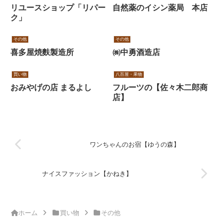
リユースショップ「リパー
自然薬のイシン薬局 本店
ク」
その他
その他
喜多屋焼麩製造所
㈱中勇酒造店
買い物
八百屋・果物
おみやげの店 まるよし
フルーツの【佐々木二郎商
店】
ワンちゃんのお宿【ゆうの森】
ナイスファッション【かねき】
ホーム
買い物
その他