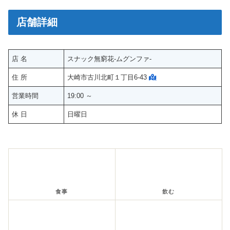
店舗詳細
店 名
スナック無窮花-ムグンファ-
住 所
大崎市古川北町１丁目6-43
営業時間
19:00 ～
休 日
日曜日
食事
飲む