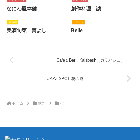
テイクアウト
寿司・和食
なにわ屋本舗
創作料理 誠
居酒屋
カラオケ
美酒旬菜 喜よし
Belle
Cafe＆Bar Kalabash（カラバシュ）
JAZZ SPOT 花の館
ホーム
飲む
バー