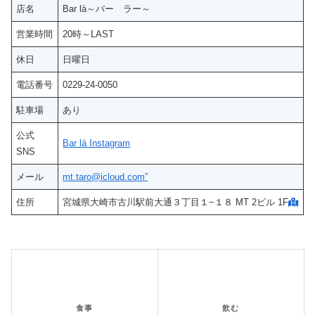
店名
Bar là～バー ラー～
営業時間
20時～LAST
休日
日曜日
電話番号
0229‐24‐0050
駐車場
あり
公式
Bar là Instagram
SNS
メール
mt.taro@icloud.com”
住所
宮城県大崎市古川駅前大通３丁目１−１８ MT 2ビル 1F
食事
飲む