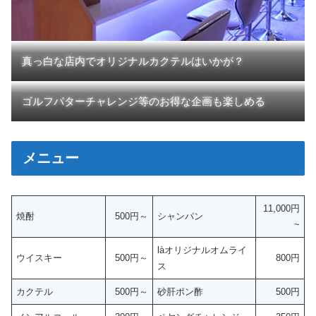
真っ白な店内でオリジナルカクテルはいかが？
ゴルフパターチャレンジ等のお得な企画も楽しめる
メニュー
11,000円
焼酎
500円～
シャンパン
~
làオリジナルオムライ
ウイスキー
500円～
800円
ス
カクテル
500円～
砂肝ポン酢
500円