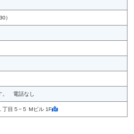
：30）
す。 電話なし
目５−５ Mビル 1F