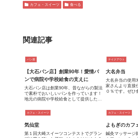
カフェ・スイーツ
食べる
関連記事
パン屋
テイクアウト
【大石パン店】創業90年！愛情パ
大名弁当
ンで病院や学校給食の支えに
大名弁当の使用
家さんより直接
大石パン店は創業90年、昔ながらの製法
０％です。ぜひ
で素朴でおいしいパンを作っています！
自信ありです。
地元の病院や学校給食として提供した
生を応援させて
り、店頭では毎日約40種類のパンを販売
しています。中でも『サンドパン（クリ
カフェ・スイーツ
カフェ・スイーツ
ーム・ピーナッツ・チョコ）』は開店し
て早い段階で売り切れてしまう人気商
気仙堂
よもぎのカフ
品！ぜひ一度味わってみてください！
第１回大崎スイーツコンテストでグラン
鍼灸マッサージ