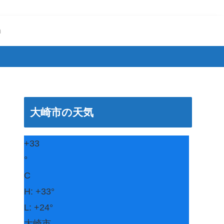
m
大崎市の天気
+
33
°
C
H:
+
33°
L:
+
24°
大崎市