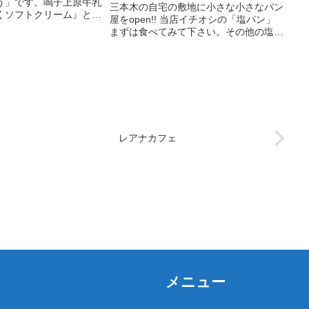
う」です。鳴子上原牛乳
三本木の自宅の敷地に小さな小さなパン
くソフトクリーム』と色
屋をopen!! 当店イチオシの「塩パン」
『よもぎソフトクリー
まずは食べてみて下さい。その他の塩パ
です。ヨモギ茶を飲みな
ンシリーズもお好みでお試しくださいま
実践し、セルフケアを学
せ。「パンクウヒト」の笑顔が私の力に
体験型メニューや本格的
なります。
鍼灸も受けられます。湯
ぜひどうぞ。
レアナカフェ
メニュー