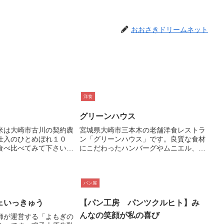
おおさきドリームネット
洋食
グリーンハウス
米は大崎市古川の契約農
宮城県大崎市三本木の老舗洋食レストラ
仕入のひとめぼれ１０
ン「グリーンハウス」です。良質な食材
食べ比べてみて下さい！
にこだわったハンバーグやムニエル、ス
お客様の健康で長生き人
テーキ等の洋食の名品が楽しめます。
頂きます。
日々味付けやソースの研究を続け料理の
クオリティを常に進化させています！皆
様のお越しをお待ちしております。
パン屋
ェいっきゅう
【パン工房 パンツクルヒト】み
んなの笑顔が私の喜び
師が運営する「よもぎの