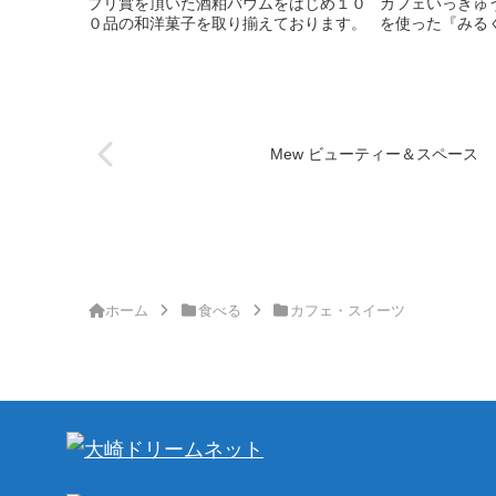
プリ賞を頂いた酒粕バウムをはじめ１０
カフェいっきゅ
０品の和洋菓子を取り揃えております。
を使った『みる
鮮やかな緑香る
ム』が看板商品
がら『お灸』を
ぶことのできる
なマッサージと
巡り中のお供に
Mew ビューティー＆スペース
ホーム
食べる
カフェ・スイーツ