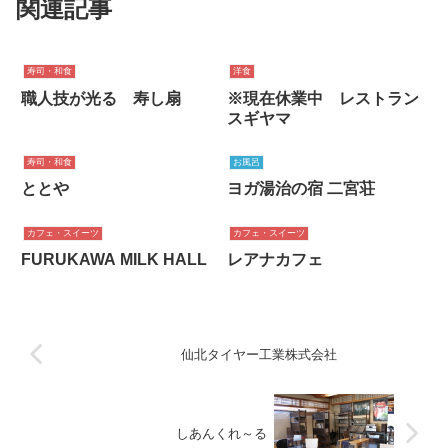
関連記事
寿司・和食
洋食
職人技が光る 寿し扇
※現在休業中 レストラン
スギヤマ
寿司・和食
お風呂
ととや
ヨガ湯治の宿 二宮荘
カフェ・スイーツ
カフェ・スイーツ
FURUKAWA MILK HALL
レアナカフェ
仙北タイヤー工業株式会社
しあんくれ～る