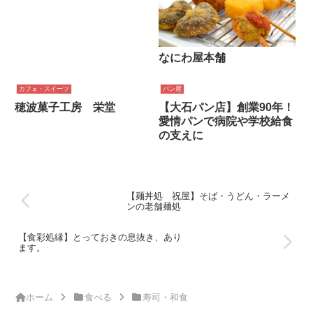
なにわ屋本舗
カフェ・スイーツ
パン屋
穂波菓子工房 栄堂
【大石パン店】創業90年！
愛情パンで病院や学校給食
の支えに
【麺丼処 祝屋】そば・うどん・ラーメ
ンの老舗麺処
【食彩処縁】とっておきの息抜き、あり
ます。
ホーム
食べる
寿司・和食