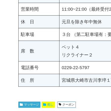
営業時間
11:00~21:00（最終受付2
休 日
元旦を除き年中無休
駐車場
３台 （第二駐車場有：
ベット４
席 数
リクライナー２
電話番号
0229-22-5797
住 所
宮城県大崎市古川李埣１
マッサージ
癒し
クーポン