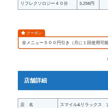
リフレクソロジー４０分
3,256円
クーポン
全メニュー５００円引き（月に１回使用可
店舗詳細
店 名
スマイル&リラックス 