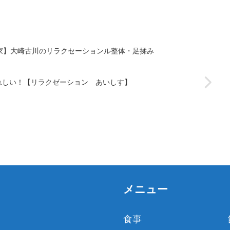
す。
家】大崎古川のリラクセーションル整体・足揉み
れしい！【リラクゼーション あいしす】
メニュー
食事