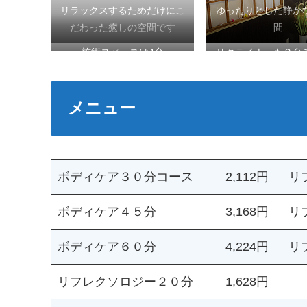
リラックスするためだけにこ
ゆったりとした静か
だわった癒しの空間です
間
施術スペースは4台
リクライナーも２台
す
メニュー
ボディケア３０分コース
2,112円
リ
ボディケア４５分
3,168円
リ
ボディケア６０分
4,224円
リ
リフレクソロジー２０分
1,628円