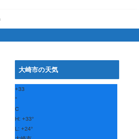
m
大崎市の天気
+
33
°
C
H:
+
33°
L:
+
24°
大崎市