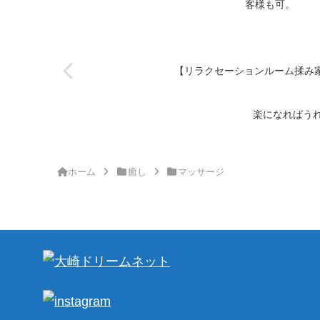
客様も可。
冷え性の方や長時間同じ姿勢での足のむ
くみ、手や腕に疲れがあるなどでお悩み
方にオススメです。
【リラクセーションルーム揉み
楽になればう
ホーム
癒し
マッサージ