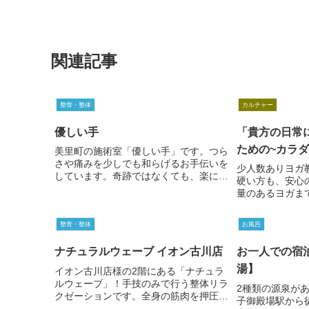
関連記事
整骨・整体
カルチャー
優しい手
「貴方の日常
ための~カラダ
美里町の施術室「優しい手」です。つら
さや痛みを少しでも和らげるお手伝いを
少人数ありヨガ
しています。奇跡ではなくても、楽にな
硬い方も、安心
ったと感じてもらえるよう、訓練を積ん
量のあるヨガま
だ手で施術します。どうか体をそのまま
徴。体の使い方
放置せず、楽になることで景色が変わる
よくヨガをした
瞬間を体感してください。
整骨・整体
お風呂
ひ体験にいらし
ントやワークシ
ナチュラルウェーブ イオン古川店
お一人での宿
ります。
湯】
イオン古川店様の2階にある「ナチュラ
ルウェーブ」！手技のみで行う整体リラ
2種類の源泉があ
クゼーションです。全身の筋肉を押圧に
子御殿場駅から
よりほぐしていきます。肩こりや腰痛、