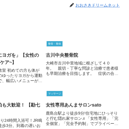
おおさきドリームネット
整骨・整体
にヨガを」【女性の
古川中央整骨院
ケア~】
大崎市古川中里地域に根ざして４０
年。 親切・丁寧な問診と治療で患者様
教室 初めての方も体が
も早期治療を目指します。 症状の合わ
のゆったりヨガから運動
せて、電気治療やマッサージ、ウォータ
で、幅広いメニューが特
ーベッド、索引治療や各種の治療が受け
、呼吸、瞑想とバランス
られます。保険適用可能なため治療費の
い人にピッタリです。ぜ
負担が少ないです。保険証またはマイナ
マッサージ
て下さい。 また、イベ
ンバーカードをお持ちください。 土・
ョップなども開催してお
日・祝日も開院(１３時まで受付)。予約
泊も大歓迎！ 【勘七
女性専用あんまサロンsato
不要。交通事故後の治療もお気軽にご相
鹿島台駅より徒歩9分!住宅地にひっそり
談ください。
と佇む隠れ家サロン♬「女性専用」「完
り24時間入浴可！JR鳴
全個室」「完全予約制」でプライベート
徒歩3分。到着の遅いお
な時間をごゆっくりお過ごしいただけま