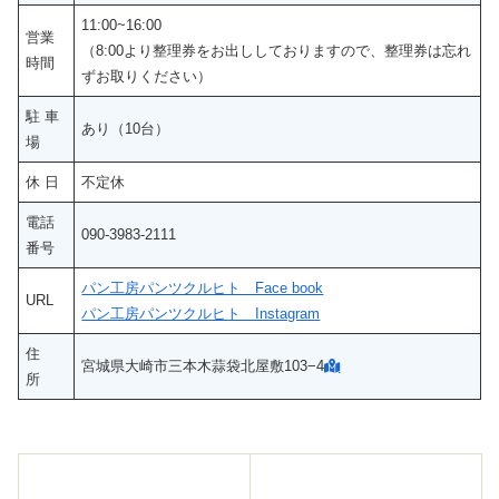
11:00~16:00
営業
（8:00より整理券をお出ししておりますので、整理券は忘れ
時間
ずお取りください）
駐 車
あり（10台）
場
休 日
不定休
電話
090‐3983‐2111
番号
パン工房パンツクルヒト Face book
URL
パン工房パンツクルヒト Instagram
住
宮城県大崎市三本木蒜袋北屋敷103−4
所