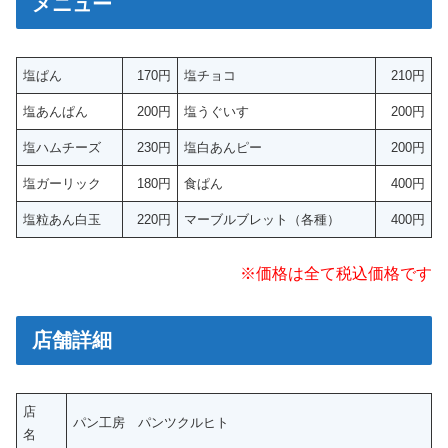
メニュー
塩ぱん
170円
塩チョコ
210円
塩あんぱん
200円
塩うぐいす
200円
塩ハムチーズ
230円
塩白あんピー
200円
塩ガーリック
180円
食ぱん
400円
塩粒あん白玉
220円
マーブルブレット（各種）
400円
※価格は全て税込価格です
店舗詳細
店
パン工房 パンツクルヒト
名