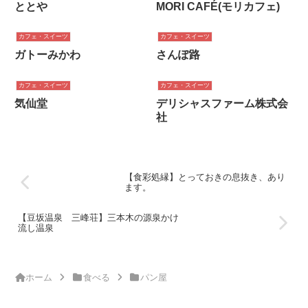
ととや
MORI CAFÉ(モリカフェ)
カフェ・スイーツ
カフェ・スイーツ
ガトーみかわ
さんぽ路
カフェ・スイーツ
カフェ・スイーツ
気仙堂
デリシャスファーム株式会
社
【食彩処縁】とっておきの息抜き、あり
ます。
【豆坂温泉 三峰荘】三本木の源泉かけ
流し温泉
ホーム
食べる
パン屋