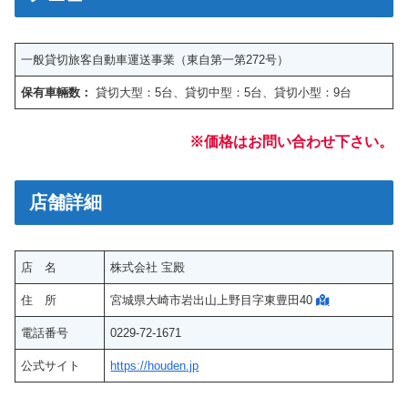
一般貸切旅客自動車運送事業（東自第一第272号）
保有車輛数：
貸切大型：5台、貸切中型：5台、貸切小型：9台
※
価格はお問い合わせ下さい
。
店舗詳細
店 名
株式会社 宝殿
住 所
宮城県大崎市岩出山上野目字東豊田40
電話番号
0229-72-1671
公式サイト
https://houden.jp