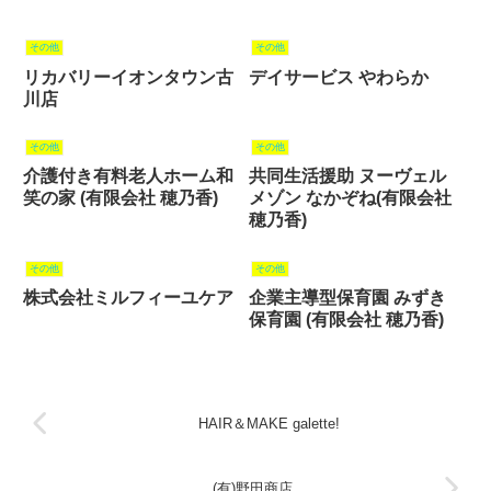
その他
その他
リカバリーイオンタウン古
デイサービス やわらか
川店
その他
その他
介護付き有料老人ホーム和
共同生活援助 ヌーヴェル
笑の家 (有限会社 穂乃香)
メゾン なかぞね(有限会社
穂乃香)
その他
その他
株式会社ミルフィーユケア
企業主導型保育園 みずき
保育園 (有限会社 穂乃香)
HAIR＆MAKE galette!
(有)野田商店