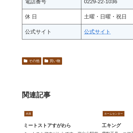
電話番号
0229-22-1036
休 日
土曜・日曜・祝日
公式サイト
公式サイト
その他
買い物
関連記事
肉屋
ホームセンター
ミートストアすがわら
工キング