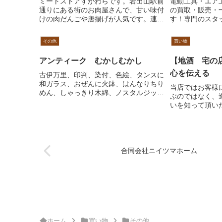
ミートストアすがわらです。岩出山駅前
電動工具・エア
通りにある街のお肉屋さんで、甘い味付
の買取・販売・
けの肉だんごや唐揚げが人気です。連休
す！専門のスタ
時期や土曜日には早い時間に完売してし
定し買い取らせ
まうので、取り置きや事前予約も可能で
の方は店頭買取
その他
買い物
す。なるべくご希望に添えるように頑張
を、遠方の方は
ります。
いませ。
アンティーク むかしむかし
【地酒 宅の
心を伝える
古伊万里、印判、染付、色絵、タンスに
和ガラス、おぜんに火鉢、はんなりちり
当店ではお客様
めん、しゃっきり木綿、ノスタルジック
ぶのではなく、
な古時計。遠いお国の物も揃い、お人形
いを知って頂い
たちもお出迎えいたします。ご来店の際
と考えておりま
は必ずご連絡ください。おばあちゃんが
お酒へと懸ける
時々留守にすることがありますので。ま
たちはこの想い
あるい体の空気を入れてふわりふわりと
に１本１本丁寧
飛んでいます(笑)安くて親切、心が和む
がお酒へと懸け
合同会社ニイツマホーム
レトロな空間へ、むかしむかしの日本を
酒だけが持つ特
感じにどうぞいらっしゃいませ
るのは、商品と
「お酒好きの人
「興味はあるん
など、お客様の
い。当店が解決
ホーム
買い物
その他