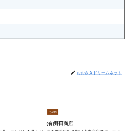
おおさきドリームネット
その他
(有)野田商店