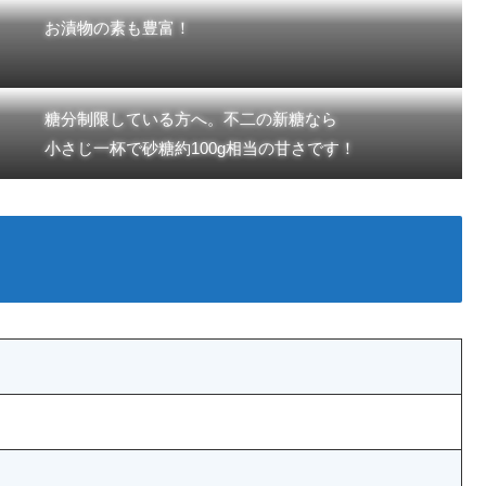
お漬物の素も豊富！
糖分制限している方へ。不二の新糖なら
小さじ一杯で砂糖約100g相当の甘さです！