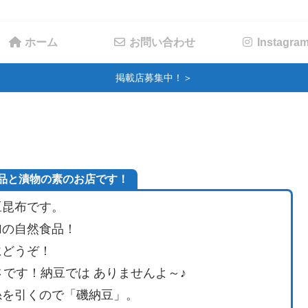
ホーム
お問い合わせ
Instagra
掲載店募集中！＞
品と漬物の素のお店です！
豆昆布です。
加の自然食品！
にどうぞ！
です！納豆では ありませんよ～♪
糸を引くので「磯納豆」。