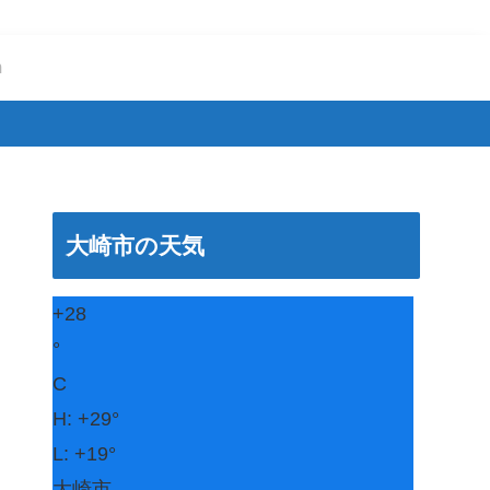
m
大崎市の天気
+
28
°
C
H:
+
29°
L:
+
19°
大崎市