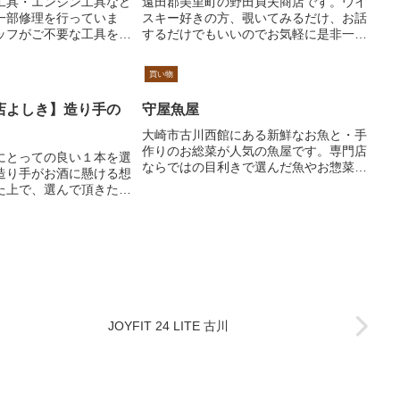
工具・エンジン工具など
遠田郡美里町の野田貞夫商店です。ウイ
一部修理を行っていま
スキー好きの方、覗いてみるだけ、お話
ッフがご不要な工具を査
するだけでもいいのでお気軽に是非一度
ていただきます。お近く
お越しください。美味しい1本を見つけ
を、大量の方は出張買取
てください。
買い物
宅配買取をご利用くださ
店よしき】造り手の
守屋魚屋
大崎市古川西館にある新鮮なお魚と・手
作りのお総菜が人気の魚屋です。専門店
にとっての良い１本を選
ならではの目利きで選んだ魚やお惣菜は
造り手がお酒に懸ける想
絶品です！また3代目女将が、長年の経
た上で、選んで頂きたい
験と目利きで選び抜いた魚を自信をもっ
す。 どの蔵元さんも、
てご提供させていただきます。魚屋なら
情熱と魂があります。私
ではの仕出しのご予約や二階座敷でのご
を、ご来店頂いたお客様
宴会も承っております！是非ご来店くだ
にご紹介致します。蔵元
さい。
る情熱や魂から、そのお
徴まで。お客様へと届け
造り手の想いです。
にどういったお酒が…」
JOYFIT 24 LITE 古川
だけど分からなくて…」
お困りごともご相談下さ
致します。