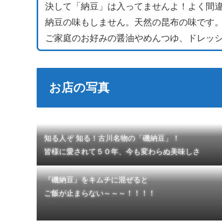
決して「納豆」は入ってませんよ！よく間
納豆の味もしません。天然の昆布の味です
ご家庭のお好みの醤油やめんつゆ、ドレッ
お店の写真
知る人ぞ 知る！古川名物の「磯納豆」！
皆様に愛されて５０年、今も変わらぬ美味しさ
『磯納豆』をキムチに混ぜると
ご飯が止まらない～～～！！！！