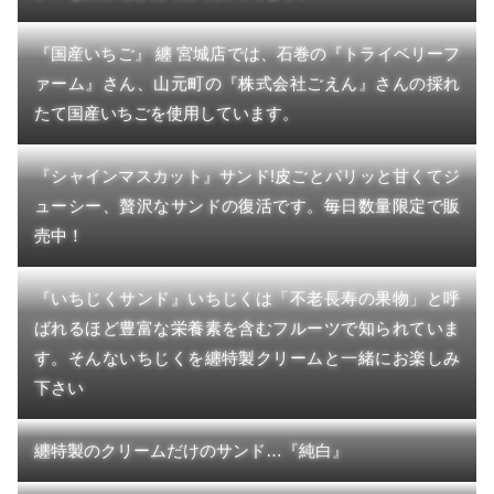
『国産いちご』 纏 宮城店では、石巻の『トライベリーフ
ァーム』さん、山元町の『株式会社ごえん』さんの採れ
たて国産いちごを使用しています。
『シャインマスカット』サンド!皮ごとパリッと甘くてジ
ューシー、贅沢なサンドの復活です。毎日数量限定で販
売中！
『いちじくサンド』いちじくは「不老長寿の果物」と呼
ばれるほど豊富な栄養素を含むフルーツで知られていま
す。そんないちじくを纏特製クリームと一緒にお楽しみ
下さい
纏特製のクリームだけのサンド…『純白』