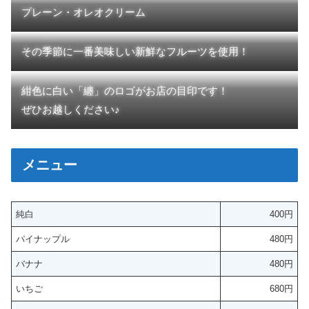
プレーン・オレオクリーム
その季節に一番美味しい新鮮なフルーツを使用！
紺色に白い「纏」のロゴがお店の目印です！
ぜひお越しください♪
メニュー
純白
400円
パイナップル
480円
バナナ
480円
いちご
680円